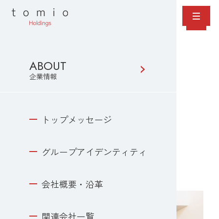
ABOUT
企業情報
BUSINESS
事業・サービス
ABOUT
BUSINESS AND SERVICES
企業情報
SUSTAINABILITY
建築事業
事業・サービストップ
企業情報トップ
建築事業
トップメッセージ
福祉事業
ライフスタイル事業
グループアイデンティティ
海外事業
会社概要・沿革
環境エネルギー・IT事業
関連会社一覧
社会貢献活動
サスティナビリティ
トップメッセージ
HOUSING & CONSTRUCTION
NEWS
ニュースリリース
グループアイデンティティ
RECRUIT
採用情報
ホーム
事業・サービス
建築事業
会社概要・沿革
CONTACT
お問い合わせ
関連会社一覧