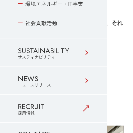
環境エネルギー・IT事業
（to mio）”があります。
“私らしい暮らしかた”をデザインする、それ
社会貢献活動
がトミオのテーマです。
SUSTAINABILITY
サスティナビリティ
NEWS
くらしかたデザイン
ニュースリリース
tomioの家
RECRUIT
採用情報